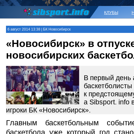
КЛУБЫ
6 август 2014 13:38 | БК Новосибирск
«Новосибирск» в отпуске
новосибирских баскетб
В первый день 
баскетболисты 
к предстоящему
а Sibsport. inf
игроки БК «Новосибирск».
Главным баскетбольным событ
баскетбола уже который год стано