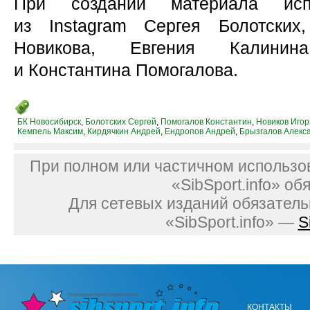
При создании материала испо
из Instagram Сергея Болотских
Новикова, Евгения Калинин
и Константина Помогалова.
БК Новосибирск
,
Болотских Сергей
,
Помогалов Константин
,
Новиков Игор
Кемпель Максим
,
Кирдячкин Андрей
,
Ендропов Андрей
,
Брызгалов Алекс
При полном или частичном использо
«SibSport.info» об
Для сетевых изданий обязатель
«SibSport.info» —
S
КОНТАКТЫ