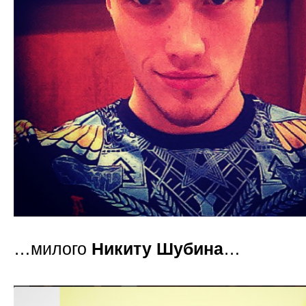
…милого
Никиту Шубина
…