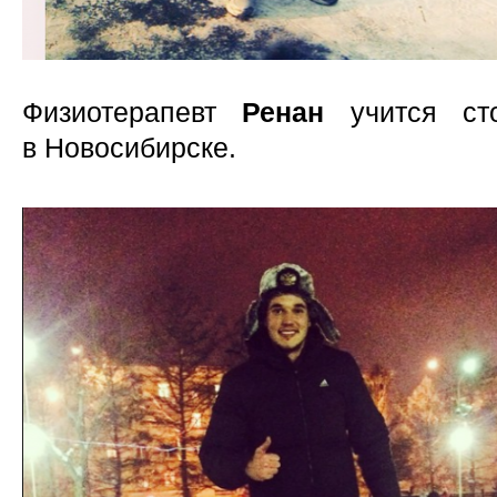
Физиотерапевт
Ренан
учится сто
в Новосибирске.