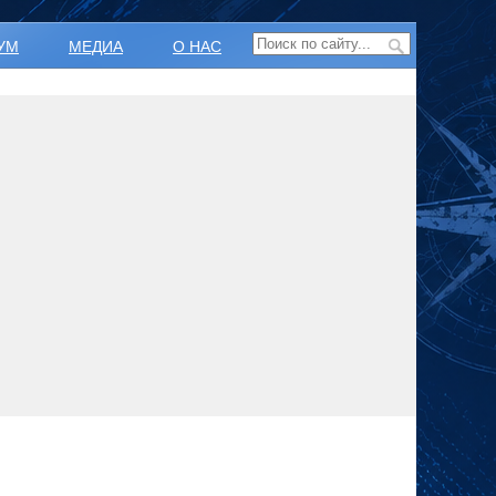
УМ
МЕДИА
О НАС