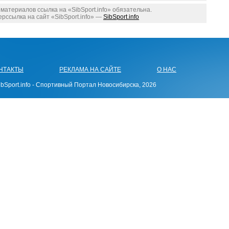
атериалов ссылка на «SibSport.info» обязательна.
рссылка на сайт «SibSport.info» —
SibSport.info
НТАКТЫ
РЕКЛАМА НА САЙТЕ
О НАС
bSport.info - Спортивный Портал Новосибирска, 2026