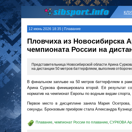
КЛ
12 июнь 2026 18:35 | Плавание
Пловчиха из Новосибирска А
чемпионата России на диста
Представительница Новосибирской области Арина Сурков
на дистанции 50 метров баттерфляем, выполнив отборочн
В финальном заплыве на 50 метров баттерфляем в рамк
Арина Суркова финишировала второй. Её результат со
норматив на чемпионат Европы по водным видам спорта, 
Первое место в дисциплине заняла Мария Осетрова, 
секунды. Бронзовым призёром стала Александра Кузнецов
Плавание
,
чемпионат России по плаванию
,
СУРКОВА Ар