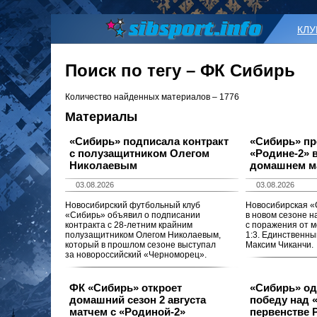
КЛ
Поиск по тегу – ФК Сибирь
Количество найденных материалов – 1776
Материалы
«Сибирь» подписала контракт
«Сибирь» пр
с полузащитником Олегом
«Родине-2» 
Николаевым
домашнем ма
03.08.2026
03.08.2026
Новосибирский футбольный клуб
Новосибирская «
«Сибирь» объявил о подписании
в новом сезоне н
контракта с 28-летним крайним
с поражения от 
полузащитником Олегом Николаевым,
1:3. Единственны
который в прошлом сезоне выступал
Максим Чиканчи.
за новороссийский «Черноморец».
ФК «Сибирь» откроет
«Сибирь» од
домашний сезон 2 августа
победу над 
матчем с «Родиной-2»
первенстве 