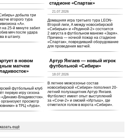
стадионе «Спартак»
21.07.2026
Сибирь» добыла три
матче второго тура
Домашняя игра третьего тура LEON-
ивизиона «А».
Второй лиги, А между новосибирской
 на 25-й минуте забил
«Сибирью» и «Родиной-2» состоится
обив мяч после удара
2 августа в футбольном манеже «Заря».
а в штангу.
Причина — ночной пожар на стадионе
«Спартак», повредивший оборудование
для проведения матчей.
артует в новом
Артур Янгаев — новый игрок
здным матчем
футбольной «Сибири»
ладивосток»
18.07.2026
В летнее межсезонье состав
новосибирской «Сибири» пополнил 20-
ирский футбольный клуб
летний полузащитник Артур Янгаев.
ёт первую игру сезона
Футболист имеет опыт выступлений
в «Динамо-Владивосток».
за «Сочи-2» и омский «Иртыш», где
 организуют просмотр
отметился голом в ворота «Сибири».
овники» в ТРЦ «Аура».
казать ещё