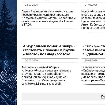
28.07.2026
27.07.2026
Первый домашний матч нового сезона
Новосибирская «
новосибирская «Сибирь» проведёт
очка в выездном 
2 августа в манеже «Заря». Соперником
золотой группы д
станет московская «Родина-2». Начало
Единственный гол
в 17:00.
Антон Кобялко, д
Богдана Болдырев
Артур Янгаев помог «Сибири»
«Сибирь» ст
стартовать с победы в группе
сезоне вые
«Золото» во Владивостоке
с «Динамо-В
20.07.2026
18.07.2026
Футбольный клуб «Сибирь»
19 июля новосиб
из Новосибирска начал выступление
«Сибирь» провед
в группе «Золото» Второй лиги
на выезде проти
с выездной победы над «Динамо-
Для болельщиков
Владивосток». Матч завершился
в ресторане «Хам
со счётом 2:1 в пользу гостей.
По