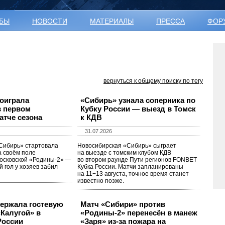
УБЫ
НОВОСТИ
МАТЕРИАЛЫ
ПРЕССА
ФОР
вернуться к общему поиску по тегу
оиграла
«Сибирь» узнала соперника по
в первом
Кубку России — выезд в Томск
тче сезона
к КДВ
31.07.2026
Сибирь» стартовала
Новосибирская «Сибирь» сыграет
а своём поле
на выезде с томским клубом КДВ
московской «Родины-2» —
во втором раунде Пути регионов FONBET
й гол у хозяев забил
Кубка России. Матчи запланированы
на 11−13 августа, точное время станет
известно позже.
ержала гостевую
Матч «Сибири» против
«Калугой» в
«Родины-2» перенесён в манеж
России
«Заря» из-за пожара на