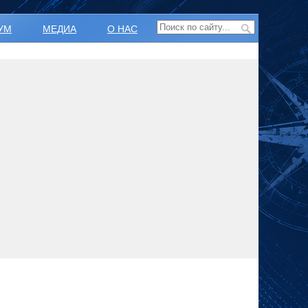
УМ
МЕДИА
О НАС