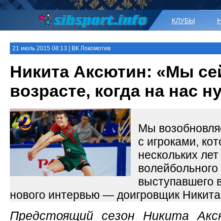
КЛУБЫ
21 июль 2015 08:13 | ВК Локомотив
Никита Аксютин: «Мы се
возрасте, когда на нас н
Мы возобновля
с игроками, ко
нескольких ле
волейбольного
выступавшего в
нового интервью — доигровщик Никита
Предстоящий сезон Никита Акс