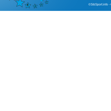
©SibSport.info