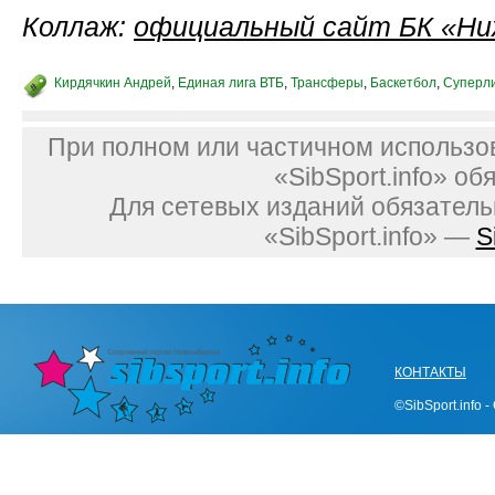
Коллаж:
официальный сайт БК «Ни
Кирдячкин Андрей
,
Единая лига ВТБ
,
Трансферы
,
Баскетбол
,
Суперли
При полном или частичном использо
«SibSport.info» об
Для сетевых изданий обязатель
«SibSport.info» —
S
КОНТАКТЫ
©SibSport.info