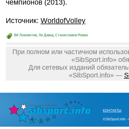
чемпионов (2013).
Источник:
WorldofVolley
ВК Локомотив
,
Ли Дэвид
,
Станиславов Роман
При полном или частичном использо
«SibSport.info» об
Для сетевых изданий обязатель
«SibSport.info» —
S
КОНТАКТЫ
©SibSport.info