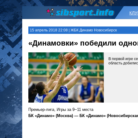
КЛ
15 апрель 2018 22:08 | ЖБК Динамо Новосибирск
«Динамовки» победили одно
В первой игре с
область добилис
Премьер-лига, Игры за 9−11 места
БК «Динамо» (Москва) — БК «Динамо» (Новосибирская обл