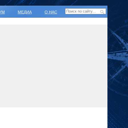
УМ
МЕДИА
О НАС