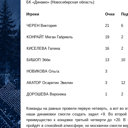
БК «Динамо» (Новосибирская область):
Игроки
Очки
По
ЧЕРЕН Виктория
21
6
КОНРАЙТ Меган Габриель
19
2
КИСЕЛЕВА Галина
16
2
БИШОП Эбби
13
10
НОВИКОВА Ольга
3
АКАТОР Осаретин Эвелин
3
12
ДОРОШЕВА Вероника
1
2
Команды на равных провели первую четверть, а вот во в
наши динамовки смогли создать задел +9. Во второй
преимущество к концовке третьей четверти до +20. В 
пройдёт в спокойной атмосфере, но москвички смогли вер