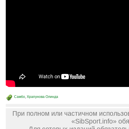
Самбо
,
Храпунова Олинда
При полном или частичном использо
«SibSport.info» об