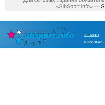
Для сетевых изданий обязатель
«SibSport.info» —
S
КОНТАКТЫ
©SibSport.info