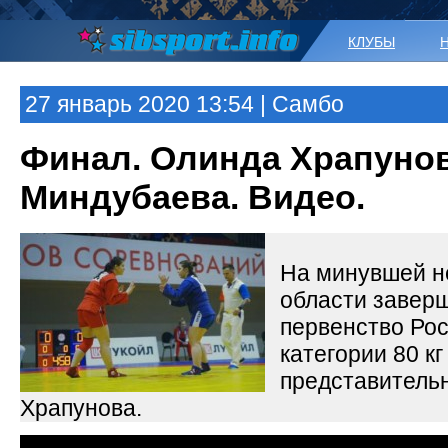
КЛУБЫ
27 январь 2020 13:54 | Самбо
Финал. Олинда Храпуно
Миндубаева. Видео.
На минувшей н
области завер
первенство Рос
категории 80 к
представитель
Храпунова.