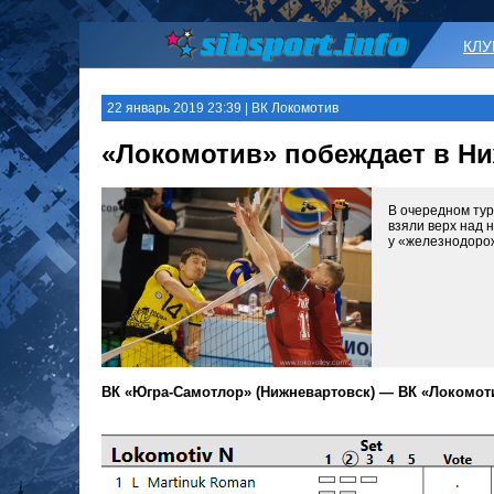
КЛ
22 январь 2019 23:39 | ВК Локомотив
«Локомотив» побеждает в Н
В очередном ту
взяли верх над 
у «железнодорож
ВК «Югра-Самотлор» (Нижневартовск) — ВК «Локомотив»