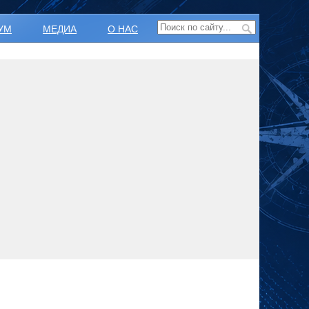
УМ
МЕДИА
О НАС