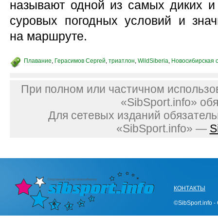
называют одной из самых диких и 
суровых погодных условий и зна
на маршруте.
Плавание
,
Герасимов Сергей
,
триатлон
,
WildSiberia
,
Новосибирская 
При полном или частичном использо
«SibSport.info» об
Для сетевых изданий обязатель
«SibSport.info» —
S
КОНТАКТЫ
©SibSport.info