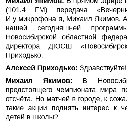
Михаил Якимов:
В прямом эфире н
(101,4 FM) передача «Вечерн
И у микрофона я, Михаил Якимов, А
нашей сегодняшней програм
Новосибирской областной федера
директора ДЮСШ «Новосибирс
Приходько.
Алексей Приходько:
Здравствуйте!
Михаил Якимов:
В Новосибир
предстоящего чемпионата мира п
отсчёта. Но матчей в городе, к сож
такие акции поднять интерес к ч
детей в школы?