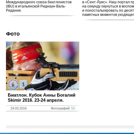
Международного союза биатлонистов
в «Сент-Луис». Наш портал п
(IBU) в итальянской Риднаун-Валь-
на секунду окунуться в воспо
Риданне.
и поностальгировать по деся
памятных моментов уходящего
Фото
Биатлон. Кубок Анны Богалий
Skimir 2016. 23-24 апреля.
24.03.2016
Фотографий:
53