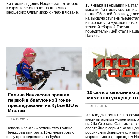
Биатлонист Денис Иродов занял второе
13 января в Германии на этап
в спринтерской гонке на III зимних
мира по биатлону состоялис
юношеских Олимпийских играх в Лозане.
гонки. Сборной России удало
на высшую ступень пьедеста
и в женской, и мужской гонках.
женской сборной России
победительницей стала наша
Павлова.
10 самых запоминающ
Галина Нечкасова пришла
моментов уходящего 
первой в биатлонной гонке
преследования на Кубке IBU в
31.12.2014
Италии
2014 год запомнится новоси
14.12.2015
многими яркими моментами:
шайба Степана Санникова во
Новосибирская биатлонистка Галина
овертайме в серии с казанцам
Нечкасова выиграла 10-километровую
российским финишем олимпи
гонку преследования на Кубке
марафонистов, переходом Йо