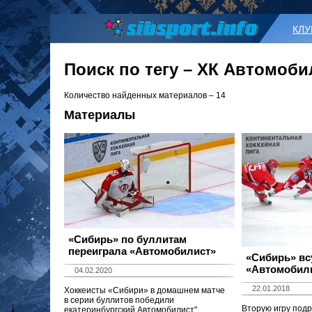
КЛ
Поиск по тегу – ХК Автомоби
Количество найденных материалов – 14
Материалы
«Сибирь» по буллитам
переиграла «Автомобилист»
«Сибирь» вс
«Автомобил
04.02.2020
22.01.2018
Хоккеисты «Сибири» в домашнем матче
в серии буллитов победили
Вторую игру под
екатеринбургский Автомобилист".