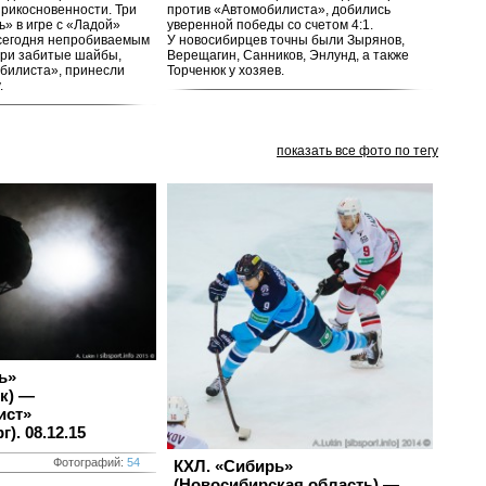
прикосновенности. Три
против «Автомобилиста», добились
ь» в игре с «Ладой»
уверенной победы со счетом 4:1.
сегодня непробиваемым
У новосибирцев точны были Зырянов,
три забитые шайбы,
Верещагин, Санников, Энлунд, а также
обилиста», принесли
Торченюк у хозяев.
.
показать все фото по тегу
ь»
к) —
ист»
г).
08.12.15
Фотографий:
54
КХЛ. «Сибирь»
(Новосибирская область) —