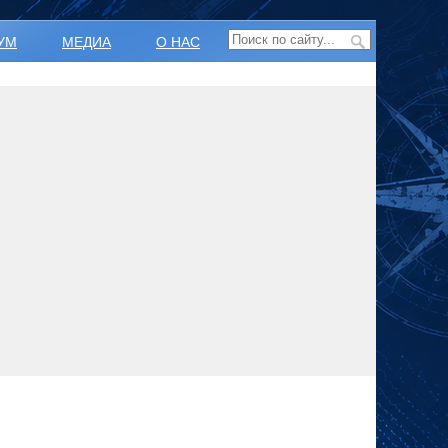
УМ
МЕДИА
О НАС