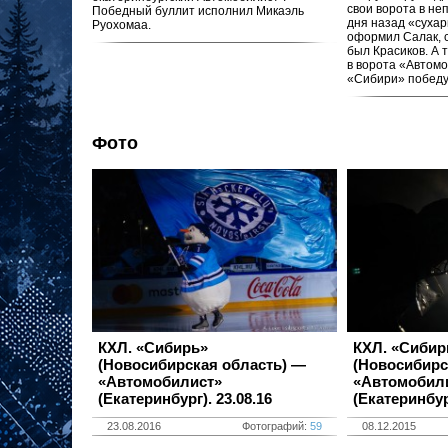
свои ворота в не
Победный буллит исполнил Микаэль
дня назад «сухар
Руохомаа.
оформил Салак, 
был Красиков. А 
в ворота «Автом
«Сибири» победу
Фото
КХЛ. «Сибирь»
КХЛ. «Сибир
(Новосибирская область) —
(Новосибирс
«Автомобилист»
«Автомобил
(Екатеринбург).
23.08.16
(Екатеринбур
23.08.2016
Фотографий:
59
08.12.2015