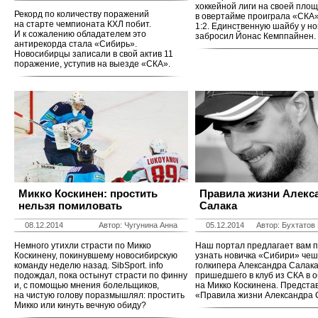
хоккейной лиги на своей пло
Рекорд по количеству поражений
в овертайме проиграла «СКА»
на старте чемпионата КХЛ побит.
1:2. Единственную шайбу у н
И к сожалению обладателем это
забросил Йонас Кемппайнен.
антирекорда стала «Сибирь».
Новосибирцы записали в свой актив 11
поражение, уступив на выезде «СКА».
Микко Коскинен: простить
Правила жизни Алекс
нельзя помиловать
Салака
08.12.2014
Автор: Чугунина Анна
05.12.2014
Автор: Бухтатов
Немного утихли страсти по Микко
Наш портал предлагает вам 
Коскинену, покинувшему новосибирскую
узнать новичка «Сибири» чеш
команду неделю назад. SibSport. info
голкипера Александра Салака
подождал, пока остынут страсти по финну
пришедшего в клуб из СКА в 
и, с помощью мнения болельщиков,
на Микко Коскинена. Предста
на чистую голову поразмышлял: простить
«Правила жизни Александра 
Микко или кинуть вечную обиду?