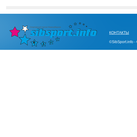
КОНТАКТЫ
©SibSport.info