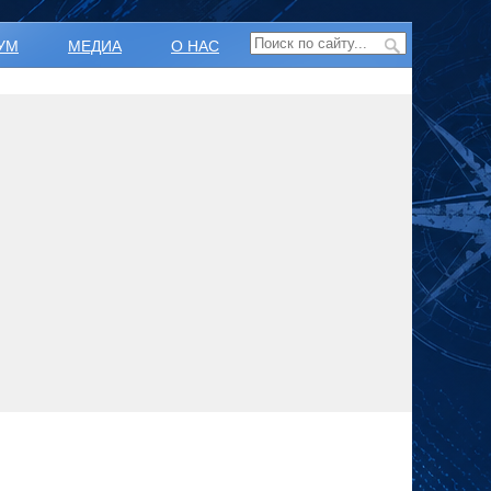
УМ
МЕДИА
О НАС