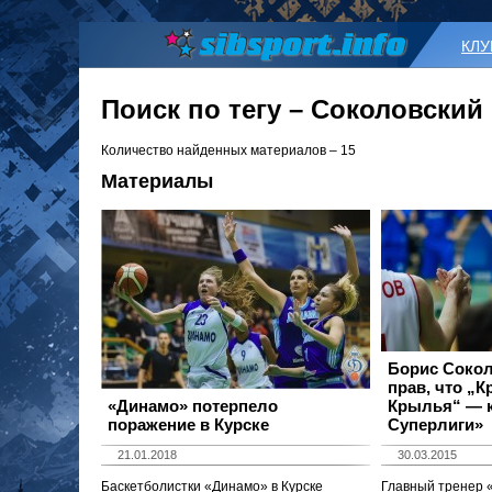
КЛ
Поиск по тегу – Соколовский
Количество найденных материалов – 15
Материалы
Борис Сокол
прав, что „
«Динамо» потерпело
Крылья“ — 
поражение в Курске
Суперлиги»
21.01.2018
30.03.2015
Баскетболистки «Динамо» в Курске
Главный тренер 