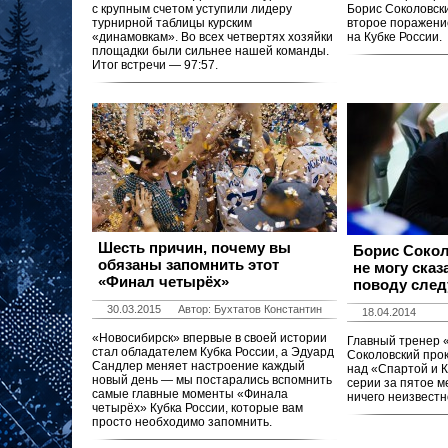
с крупным счетом уступили лидеру
Борис Соколовск
турнирной таблицы курским
второе поражени
«динамовкам». Во всех четвертях хозяйки
на Кубке России.
площадки были сильнее нашей команды.
Итог встречи — 97:57.
Шесть причин, почему вы
Борис Сокол
обязаны запомнить этот
не могу сказ
«Финал четырёх»
поводу след
30.03.2015
Автор: Бухтатов Константин
18.04.2014
«Новосибирск» впервые в своей истории
Главный тренер 
стал обладателем Кубка России, а Эдуард
Соколовский про
Сандлер меняет настроение каждый
над «Спартой и 
новый день — мы постарались вспомнить
серии за пятое м
самые главные моменты «Финала
ничего неизвестн
четырёх» Кубка России, которые вам
просто необходимо запомнить.