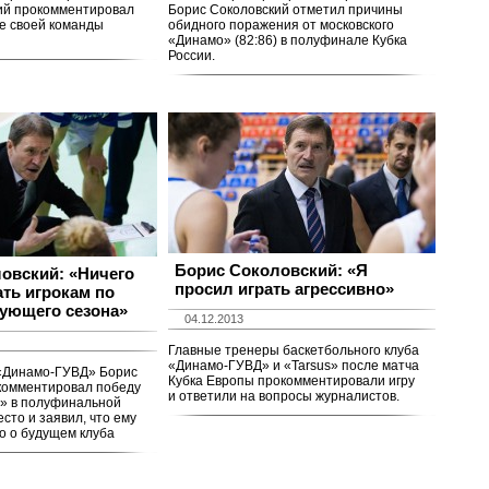
ий прокомментировал
Борис Соколовский отметил причины
е своей команды
обидного поражения от московского
«Динамо» (82:86) в полуфинале Кубка
России.
Борис Соколовский: «Я
овский: «Ничего
просил играть агрессивно»
ать игрокам по
ующего сезона»
04.12.2013
Главные тренеры баскетбольного клуба
«Динамо-ГУВД» и «Tarsus» после матча
«Динамо-ГУВД» Борис
Кубка Европы прокомментировали игру
комментировал победу
и ответили на вопросы журналистов.
К» в полуфинальной
есто и заявил, что ему
о о будущем клуба