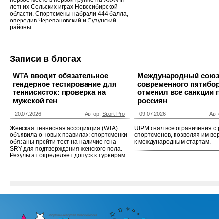
первое место в первой группе на XXXVIII
летних Сельских играх Новосибирской
области. Спортсмены набрали 444 балла,
опередив Черепановский и Сузунский
районы.
Записи в блогах
WTA вводит обязательное
Международный союз
гендерное тестирование для
современного пятибо
теннисисток: проверка на
отменил все санкции 
мужской ген
россиян
20.07.2026
Автор:
Sport Pro
09.07.2026
Авт
Женская теннисная ассоциация (WTA)
UIPM снял все ограничения с 
объявила о новых правилах: спортсменки
спортсменов, позволяя им ве
обязаны пройти тест на наличие гена
к международным стартам.
SRY для подтверждения женского пола.
Результат определяет допуск к турнирам.